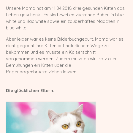
Unsere Momo hat am 11.04.2018 drei gesunden Kitten das
Europa Champion Monchichi von den
Leben geschenkt. Es sind zwei entzückende Buben in blue
LechSamtpfötchen
white und lilac white sowie ein zauberhaftes Mädchen in
Worldchampion Gippy Air Force Cat
blue white.
*CZ
Aber leider war es keine Bilderbuchgeburt. Momo war es
Kater
nicht gegönnt ihre Kitten auf natürlichem Wege zu
bekommen und es musste ein Kaiserschnitt
Gr. Int. Champion R2D2 von den
vorgenommen werden. Zudem mussten wir trotz allen
LechSamtpfötchen
Bemühungen ein Kitten über die
Regenbogenbrücke ziehen lassen.
Worldchampion Littlefoot von den
LechSamtpfötchen
Die glücklichen Eltern:
Kitten
Verpaarungspläne
Z-Wurf vom 14.03.2026
Y-Wurf vom 21.02.2026