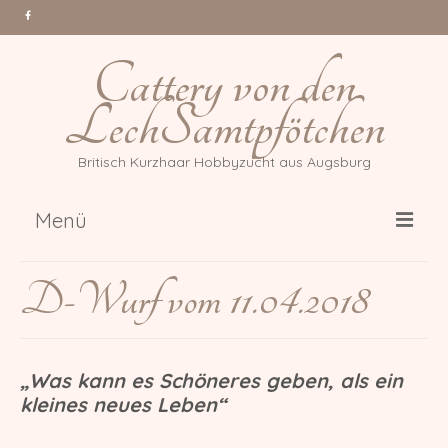
Cattery von den
LechSamtpfötchen
Britisch Kurzhaar Hobbyzucht aus Augsburg
Menü
Über uns
D-Wurf vom 11.04.2018
Katzen
Gr. Int. Champion Tessa Million
Reasons *PL
„Was kann es Schöneres geben, als ein
kleines neues Leben“
Int. Champion Arwen of Magic
DonauBärchen