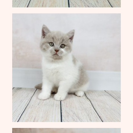
B-Wurf vom 19.07.2016
A-Wurf vom 01.04.2016
Infothek
BKH Rassestandard
Die Frage nach dem Preis
Unsere Ausstellungserfolge
Ehemalige Zuchttiere
Die Regenbogenbrücke
Pfotenbuch
Kontakt