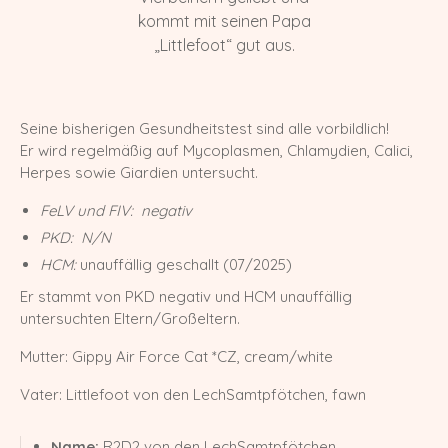
kommt mit seinen Papa
M-Wurf vom 12.04.2022
„Littlefoot“ gut aus.
L-Wurf vom 19.07.2021
K-Wurf vom 21.06.2021
Seine bisherigen Gesundheitstest sind alle vorbildlich!
Er wird regelmäßig auf Mycoplasmen, Chlamydien, Calici,
J-Wurf vom 02.02.2021
Herpes sowie Giardien untersucht.
I-Wurf vom 29.11.2020
FeLV und FIV: negativ
PKD: N/N
H-Wurf vom 18.04.2020
HCM:
unauffällig geschallt (07/2025)
G-Wurf vom 02.01.2020
Er stammt von PKD negativ und HCM unauffällig
untersuchten Eltern/Großeltern.
F-Wurf vom 23.09.2019
Mutter: Gippy Air Force Cat *CZ, cream/white
E-Wurf vom 29.11.2018
Vater: Littlefoot von den LechSamtpfötchen, fawn
D-Wurf vom 11.04.2018
C-Wurf vom 23.08.2017
Name:
R2D2 von den LechSamtpfötchen