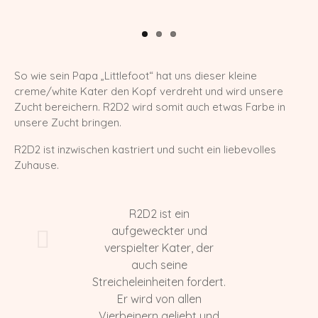
X-Wurf vom 27.04.2025
W-Wurf vom 24.04.2025
So wie sein Papa „Littlefoot“ hat uns dieser kleine
V-Wurf vom 20.04.2025
creme/white Kater den Kopf verdreht und wird unsere
Zucht bereichern. R2D2 wird somit auch etwas Farbe in
U-Wurf vom 13.04.2025
unsere Zucht bringen.
T-Wurf vom 30.09.2024
R2D2 ist inzwischen kastriert und sucht ein liebevolles
Zuhause.
S-Wurf vom 19.07.2024
R-Wurf vom 14.05.2024
R2D2 ist ein
Q-Wurf vom 06.04.2024
aufgeweckter und
verspielter Kater, der
P-Wurf vom 17.08.2023
auch seine
Streicheleinheiten fordert.
O-Wurf vom 23.05.2023
Er wird von allen
N-Wurf vom 03.05.2023
Vierbeinern geliebt und