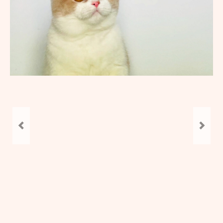
Europa Champion Monchichi von den
LechSamtpfötchen
Worldchampion Gippy Air Force Cat
*CZ
Kater
Gr. Int. Champion R2D2 von den
LechSamtpfötchen
Worldchampion Littlefoot von den
LechSamtpfötchen
Kitten
Verpaarungspläne
Z-Wurf vom 14.03.2026
Y-Wurf vom 21.02.2026