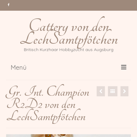
Cattery von den
LechSamtpfötchen
Britisch Kurzhaar Hobbyzucht aus Augsburg
Menü
Über uns
Gr. Int. Champion
Katzen
R2D2 von den
Gr. Int. Champion Tessa Million
LechSamtpfötchen
Reasons *PL
Int. Champion Arwen of Magic
DonauBärchen