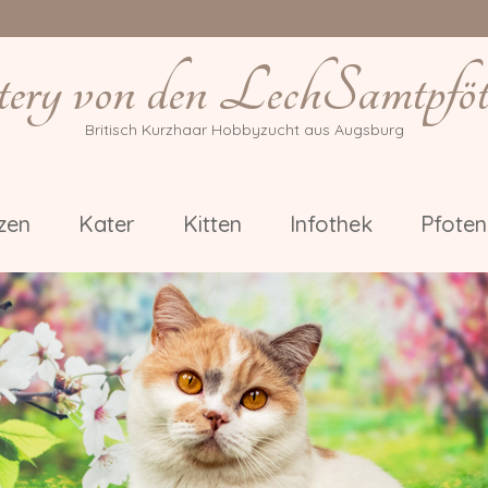
tery von den LechSamtpföt
Britisch Kurzhaar Hobbyzucht aus Augsburg
zen
Kater
Kitten
Infothek
Pfote