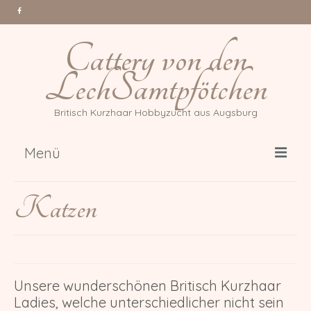
Cattery von den
LechSamtpfötchen
Britisch Kurzhaar Hobbyzucht aus Augsburg
Menü
Über uns
Katzen
Katzen
Gr. Int. Champion Tessa Million
Reasons *PL
Unsere wunderschönen Britisch Kurzhaar
Int. Champion Arwen of Magic
Ladies, welche unterschiedlicher nicht sein
DonauBärchen