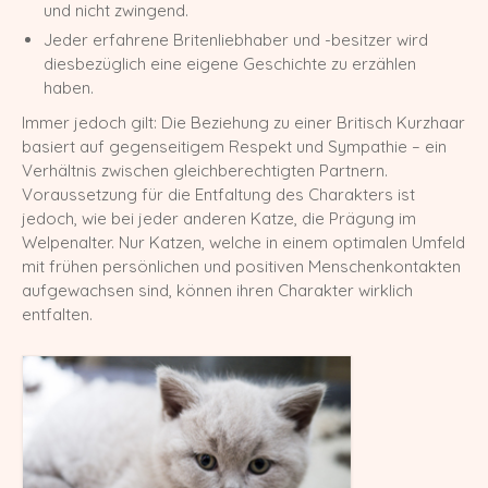
und nicht zwingend.
M-Wurf vom 12.04.2022
Jeder erfahrene Britenliebhaber und -besitzer wird
diesbezüglich eine eigene Geschichte zu erzählen
L-Wurf vom 19.07.2021
haben.
Immer jedoch gilt: Die Beziehung zu einer Britisch Kurzhaar
K-Wurf vom 21.06.2021
basiert auf gegenseitigem Respekt und Sympathie – ein
Verhältnis zwischen gleichberechtigten Partnern.
J-Wurf vom 02.02.2021
Voraussetzung für die Entfaltung des Charakters ist
I-Wurf vom 29.11.2020
jedoch, wie bei jeder anderen Katze, die Prägung im
Welpenalter. Nur Katzen, welche in einem optimalen Umfeld
H-Wurf vom 18.04.2020
mit frühen persönlichen und positiven Menschenkontakten
aufgewachsen sind, können ihren Charakter wirklich
G-Wurf vom 02.01.2020
entfalten.
F-Wurf vom 23.09.2019
E-Wurf vom 29.11.2018
D-Wurf vom 11.04.2018
C-Wurf vom 23.08.2017