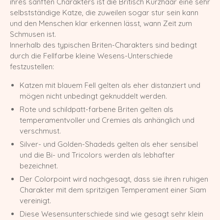
ihres sanften Charakters ist die Britisch Kurzhaar eine sehr
selbstständige Katze, die zuweilen sogar stur sein kann
X-Wurf vom 27.04.2025
und den Menschen klar erkennen lässt, wann Zeit zum
Schmusen ist.
W-Wurf vom 24.04.2025
Innerhalb des typischen Briten-Charakters sind bedingt
V-Wurf vom 20.04.2025
durch die Fellfarbe kleine Wesens-Unterschiede
festzustellen:
U-Wurf vom 13.04.2025
Katzen mit blauem Fell gelten als eher distanziert und
T-Wurf vom 30.09.2024
mögen nicht unbedingt geknuddelt werden.
Rote und schildpatt-farbene Briten gelten als
S-Wurf vom 19.07.2024
temperamentvoller und Cremies als anhänglich und
verschmust.
R-Wurf vom 14.05.2024
Silver- und Golden-Shadeds gelten als eher sensibel
und die Bi- und Tricolors werden als lebhafter
Q-Wurf vom 06.04.2024
bezeichnet.
P-Wurf vom 17.08.2023
Der Colorpoint wird nachgesagt, dass sie ihren ruhigen
Charakter mit dem spritzigen Temperament einer Siam
O-Wurf vom 23.05.2023
vereinigt.
Diese Wesensunterschiede sind wie gesagt sehr klein
N-Wurf vom 03.05.2023