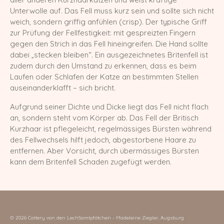
Unterwolle auf. Das Fell muss kurz sein und sollte sich nicht
weich, sondern griffig anfühlen (crisp). Der typische Griff
zur Prüfung der Fellfestigkeit: mit gespreizten Fingern
gegen den Strich in das Fell hineingreifen. Die Hand sollte
dabei „stecken bleiben“. Ein ausgezeichnetes Britenfell ist
zudem durch den Umstand zu erkennen, dass es beim
Laufen oder Schlafen der Katze an bestimmten Stellen
auseinanderklafft – sich bricht.
Aufgrund seiner Dichte und Dicke liegt das Fell nicht flach
an, sondern steht vom Körper ab. Das Fell der Britisch
Kurzhaar ist pflegeleicht, regelmässiges Bürsten während
des Fellwechsels hilft jedoch, abgestorbene Haare zu
entfernen. Aber Vorsicht, durch übermässiges Bürsten
kann dem Britenfell Schaden zugefügt werden.
© 2026 Cattery von den LechSamtpfötchen - Madeleine Ziegler, Augsburg