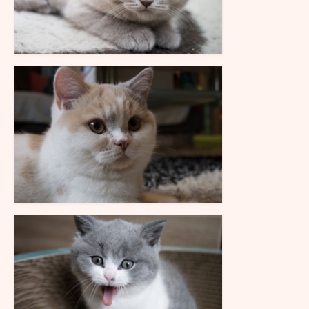
B-Wurf vom 19.07.2016
A-Wurf vom 01.04.2016
Infothek
BKH Rassestandard
Die Frage nach dem Preis
Unsere Ausstellungserfolge
Ehemalige Zuchttiere
Die Regenbogenbrücke
Pfotenbuch
Kontakt