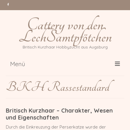
Cattery von den
LechSamtpfötchen
Britisch Kurzhaar Hobbyzucht aus Augsburg
Menü
Über uns
BKH Rassestandard
Katzen
Gr. Int. Champion Tessa Million
Reasons *PL
Britisch Kurzhaar – Charakter, Wesen
und Eigenschaften
Int. Champion Arwen of Magic
DonauBärchen
Durch die Einkreuzung der Perserkatze wurde der