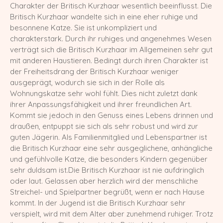
Charakter der Britisch Kurzhaar wesentlich beeinflusst. Die
Europa Champion Monchichi von den
Britisch Kurzhaar wandelte sich in eine eher ruhige und
LechSamtpfötchen
besonnene Katze. Sie ist unkompliziert und
charakterstark. Durch ihr ruhiges und angenehmes Wesen
Worldchampion Gippy Air Force Cat
verträgt sich die Britisch Kurzhaar im Allgemeinen sehr gut
*CZ
mit anderen Haustieren. Bedingt durch ihren Charakter ist
der Freiheitsdrang der Britisch Kurzhaar weniger
Kater
ausgeprägt, wodurch sie sich in der Rolle als
Wohnungskatze sehr wohl fühlt. Dies nicht zuletzt dank
Gr. Int. Champion R2D2 von den
ihrer Anpassungsfähigkeit und ihrer freundlichen Art.
LechSamtpfötchen
Kommt sie jedoch in den Genuss eines Lebens drinnen und
draußen, entpuppt sie sich als sehr robust und wird zur
Worldchampion Littlefoot von den
LechSamtpfötchen
guten Jägerin. Als Familienmitglied und Lebenspartner ist
die Britisch Kurzhaar eine sehr ausgeglichene, anhängliche
Kitten
und gefühlvolle Katze, die besonders Kindern gegenüber
sehr duldsam ist.Die Britisch Kurzhaar ist nie aufdringlich
Verpaarungspläne
oder laut. Gelassen aber herzlich wird der menschliche
Streichel- und Spielpartner begrüßt, wenn er nach Hause
Z-Wurf vom 14.03.2026
kommt. In der Jugend ist die Britisch Kurzhaar sehr
verspielt, wird mit dem Alter aber zunehmend ruhiger. Trotz
Y-Wurf vom 21.02.2026