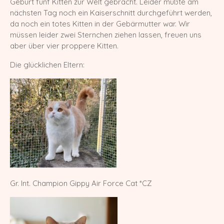
Geburt fünf Kitten zur Welt gebracht. Leider mußte am
nächsten Tag noch ein Kaiserschnitt durchgeführt werden,
Europa Champion Monchichi von den
da noch ein totes Kitten in der Gebärmutter war. Wir
LechSamtpfötchen
müssen leider zwei Sternchen ziehen lassen, freuen uns
Worldchampion Gippy Air Force Cat
aber über vier proppere Kitten.
*CZ
Die glücklichen Eltern:
Kater
Gr. Int. Champion R2D2 von den
LechSamtpfötchen
Worldchampion Littlefoot von den
LechSamtpfötchen
Kitten
Verpaarungspläne
Gr. Int. Champion Gippy Air Force Cat *CZ
Z-Wurf vom 14.03.2026
Y-Wurf vom 21.02.2026