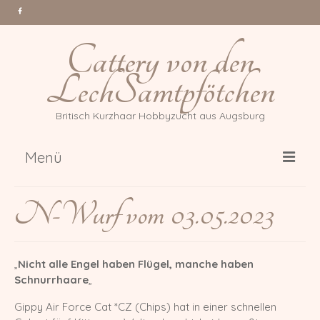
Cattery von den
LechSamtpfötchen
Britisch Kurzhaar Hobbyzucht aus Augsburg
Menü
Über uns
N-Wurf vom 03.05.2023
Katzen
Gr. Int. Champion Tessa Million
„
Nicht alle Engel haben Flügel, manche haben
Reasons *PL
Schnurrhaare
„
Int. Champion Arwen of Magic
Gippy Air Force Cat *CZ (Chips) hat in einer schnellen
DonauBärchen