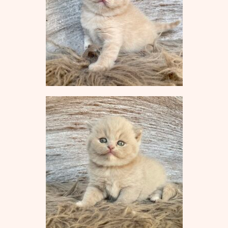
B-Wurf vom 19.07.2016
A-Wurf vom 01.04.2016
Infothek
BKH Rassestandard
Die Frage nach dem Preis
Unsere Ausstellungserfolge
Ehemalige Zuchttiere
Die Regenbogenbrücke
Pfotenbuch
Kontakt