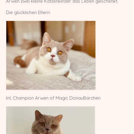
Arwen zwei kleine Katzenkinder das Leben geschenkt.
Europa Champion Monchichi von den
Die glücklichen Eltern:
LechSamtpfötchen
Worldchampion Gippy Air Force Cat
*CZ
Kater
Gr. Int. Champion R2D2 von den
LechSamtpfötchen
Worldchampion Littlefoot von den
LechSamtpfötchen
Kitten
Int. Champion Arwen of Magic DonauBärchen
Verpaarungspläne
Z-Wurf vom 14.03.2026
Y-Wurf vom 21.02.2026