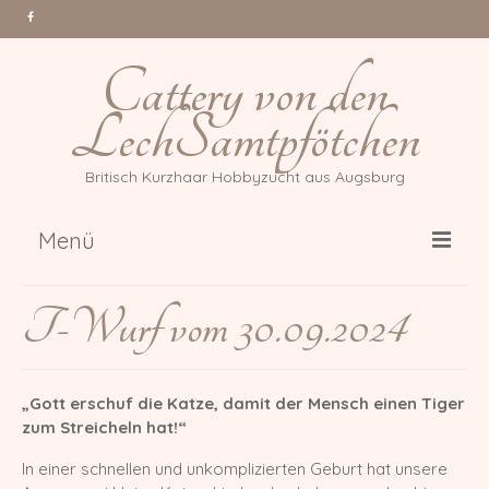
Cattery von den
LechSamtpfötchen
Britisch Kurzhaar Hobbyzucht aus Augsburg
Menü
Über uns
T-Wurf vom 30.09.2024
Katzen
Gr. Int. Champion Tessa Million
„Gott erschuf die Katze, damit der Mensch einen Tiger
Reasons *PL
zum Streicheln hat!“
Int. Champion Arwen of Magic
In einer schnellen und unkomplizierten Geburt hat unsere
DonauBärchen