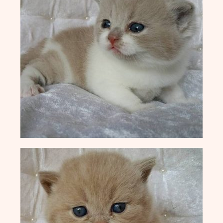
Europa Champion Monchichi von den
LechSamtpfötchen
Worldchampion Gippy Air Force Cat
*CZ
Kater
Gr. Int. Champion R2D2 von den
LechSamtpfötchen
Worldchampion Littlefoot von den
LechSamtpfötchen
Kitten
Verpaarungspläne
Z-Wurf vom 14.03.2026
Y-Wurf vom 21.02.2026