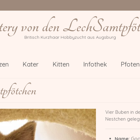
tery von den LechSamtpföt
Britisch Kurzhaar Hobbyzucht aus Augsburg
zen
Kater
Kitten
Infothek
Pfote
pfötchen
Vier Buben in de
Nestchen gelegt.
Name:
Goo