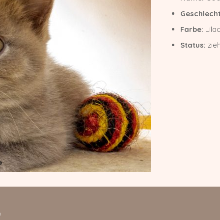
Geschlecht
Farbe:
Lila
Status:
zie
g