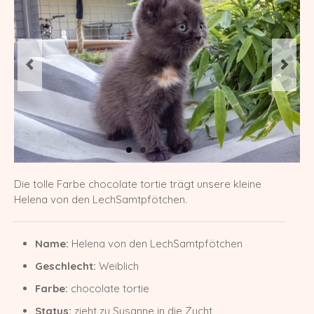
Europa Champion Monchichi von den
LechSamtpfötchen
Worldchampion Gippy Air Force Cat
*CZ
Kater
Gr. Int. Champion R2D2 von den
LechSamtpfötchen
Worldchampion Littlefoot von den
Die tolle Farbe chocolate tortie trägt unsere kleine
LechSamtpfötchen
Helena von den LechSamtpfötchen.
Kitten
Name:
Helena von den LechSamtpfötchen
Verpaarungspläne
Geschlecht:
Weiblich
Z-Wurf vom 14.03.2026
Farbe:
chocolate tortie
Y-Wurf vom 21.02.2026
Status:
zieht zu Susanne in die Zucht