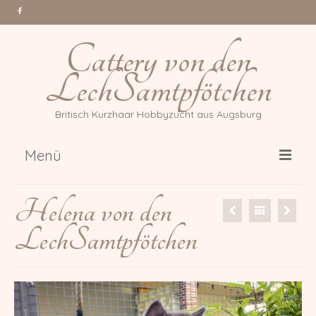
Cattery von den
LechSamtpfötchen
Britisch Kurzhaar Hobbyzucht aus Augsburg
Menü
Über uns
Helena von den
Katzen
LechSamtpfötchen
Gr. Int. Champion Tessa Million
Reasons *PL
Int. Champion Arwen of Magic
DonauBärchen