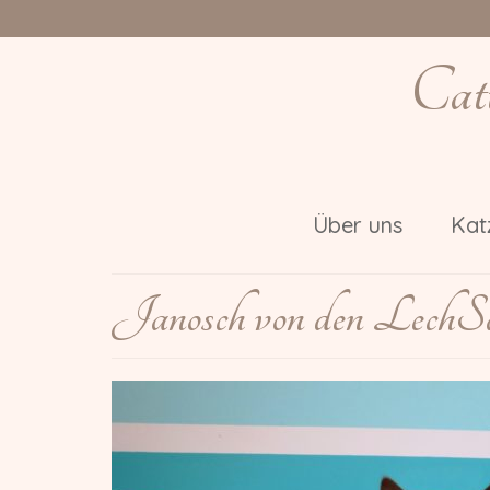
Cat
Über uns
Kat
Janosch von den LechSa