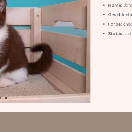
Name:
Jano
Geschlecht
Farbe:
choc
Status:
zie
g