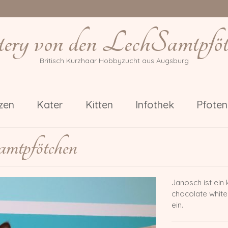
tery von den LechSamtpföt
Britisch Kurzhaar Hobbyzucht aus Augsburg
zen
Kater
Kitten
Infothek
Pfote
mtpfötchen
Janosch ist ein 
chocolate white
ein.