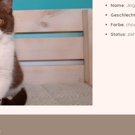
Name:
Jing
Geschlecht
Farbe:
choc
Status:
zie
g