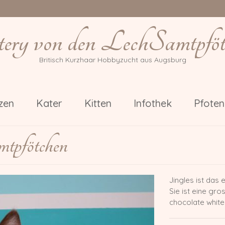
tery von den LechSamtpföt
Britisch Kurzhaar Hobbyzucht aus Augsburg
zen
Kater
Kitten
Infothek
Pfote
tpfötchen
Jingles ist das 
Sie ist eine gro
chocolate white