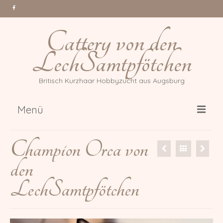
Cattery von den
LechSamtpfötchen
Britisch Kurzhaar Hobbyzucht aus Augsburg
Menü
Über uns
Champion Orca von
Katzen
den
Gr. Int. Champion Tessa Million
LechSamtpfötchen
Reasons *PL
Int. Champion Arwen of Magic
DonauBärchen