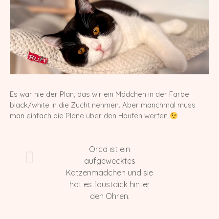
Europa Champion Monchichi von den
LechSamtpfötchen
Worldchampion Gippy Air Force Cat
*CZ
Kater
Gr. Int. Champion R2D2 von den
Es war nie der Plan, das wir ein Mädchen in der Farbe
LechSamtpfötchen
black/white in die Zucht nehmen. Aber manchmal muss
man einfach die Pläne über den Haufen werfen
Worldchampion Littlefoot von den
LechSamtpfötchen
Orca ist ein
Kitten
aufgewecktes
Katzenmädchen und sie
Verpaarungspläne
hat es faustdick hinter
Z-Wurf vom 14.03.2026
den Ohren.
Y-Wurf vom 21.02.2026