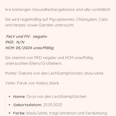
X-Wurf vom 27.04.2025
hre bisherigen Gesundheitsergebnisse sind alle vorbildlich!
W-Wurf vom 24.04.2025
Sie wird regelmäßig auf Mycoplasmen, Chlamydien, Calici
und Herpes sowie Giardien untersucht
V-Wurf vom 20.04.2025
.
FeLV und FIV: negativ
U-Wurf vom 13.04.2025
PKD: N/N
HCM: 05/2024 unauffällig
T-Wurf vom 30.09.2024
Sie stammt von PKD negativ und HCM unauffällig
S-Wurf vom 19.07.2024
untersuchten Eltern/Großeltern.
R-Wurf vom 14.05.2024
Mutter: Dakota von den LechSamtpfötchen, blue/white
Q-Wurf vom 06.04.2024
Vater: Faruk von Xadon, black
P-Wurf vom 17.08.2023
Name:
Orca von den LechSamtpfötchen
O-Wurf vom 23.05.2023
Geburtsdatum:
23.05.2023
Farbe:
black/white, trägt cinnamon und Verdünnung
N-Wurf vom 03.05.2023