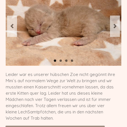
Europa Champion Monchichi von den
LechSamtpfötchen
Worldchampion Gippy Air Force Cat
*CZ
Kater
Gr. Int. Champion R2D2 von den
LechSamtpfötchen
Worldchampion Littlefoot von den
Leider war es unserer hübschen Zoe nicht gegönnt ihre
LechSamtpfötchen
Mini´s auf normalem Wege zur Welt zu bringen und wir
mussten einen Kaiserschnitt vornehmen lassen, da das
Kitten
erste Kitten quer lag. Leider hat uns dieses kleine
Mädchen nach vier Tagen verlassen und ist für immer
Verpaarungspläne
eingeschlafen. Trotz allem freuen wir uns über vier
kleine LechSamtpfötchen, die uns in den nächsten
Z-Wurf vom 14.03.2026
Wochen auf Trab halten.
Y-Wurf vom 21.02.2026