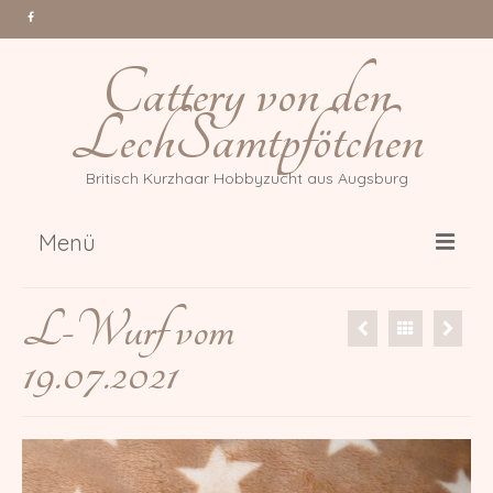
Cattery von den
LechSamtpfötchen
Britisch Kurzhaar Hobbyzucht aus Augsburg
Menü
Über uns
L-Wurf vom
Katzen
19.07.2021
Gr. Int. Champion Tessa Million
Reasons *PL
Int. Champion Arwen of Magic
DonauBärchen