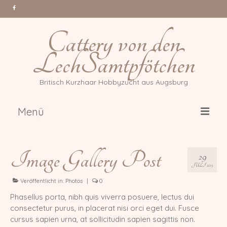
Cattery von den
LechSamtpfötchen
Britisch Kurzhaar Hobbyzucht aus Augsburg
Menü
Über uns
Image Gallery Post
29
Katzen
JULI 2013
Gr. Int. Champion Tessa Million
Veröffentlicht in:
Photos
|
0
Reasons *PL
Phasellus porta, nibh quis viverra posuere, lectus dui
consectetur purus, in placerat nisi orci eget dui. Fusce
Int. Champion Arwen of Magic
cursus sapien urna, at sollicitudin sapien sagittis non.
DonauBärchen