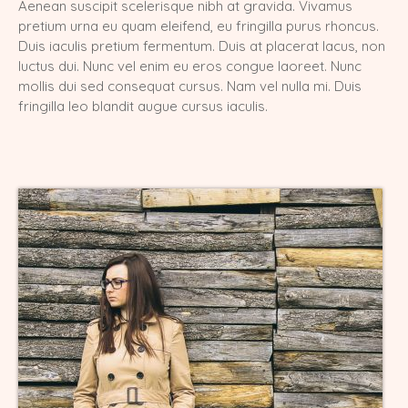
Aenean suscipit scelerisque nibh at gravida. Vivamus
pretium urna eu quam eleifend, eu fringilla purus rhoncus.
Europa Champion Monchichi von den
LechSamtpfötchen
Duis iaculis pretium fermentum. Duis at placerat lacus, non
luctus dui. Nunc vel enim eu eros congue laoreet. Nunc
Worldchampion Gippy Air Force Cat
mollis dui sed consequat cursus. Nam vel nulla mi. Duis
*CZ
fringilla leo blandit augue cursus iaculis.
Kater
Gr. Int. Champion R2D2 von den
LechSamtpfötchen
Worldchampion Littlefoot von den
LechSamtpfötchen
Kitten
Verpaarungspläne
Z-Wurf vom 14.03.2026
Y-Wurf vom 21.02.2026