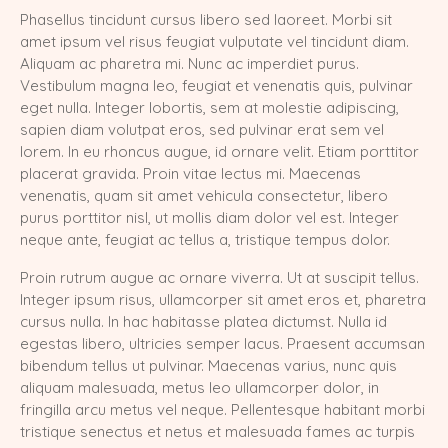
Phasellus tincidunt cursus libero sed laoreet. Morbi sit
amet ipsum vel risus feugiat vulputate vel tincidunt diam.
Aliquam ac pharetra mi. Nunc ac imperdiet purus.
Vestibulum magna leo, feugiat et venenatis quis, pulvinar
eget nulla. Integer lobortis, sem at molestie adipiscing,
sapien diam volutpat eros, sed pulvinar erat sem vel
lorem. In eu rhoncus augue, id ornare velit. Etiam porttitor
placerat gravida. Proin vitae lectus mi. Maecenas
venenatis, quam sit amet vehicula consectetur, libero
purus porttitor nisl, ut mollis diam dolor vel est. Integer
neque ante, feugiat ac tellus a, tristique tempus dolor.
Proin rutrum augue ac ornare viverra. Ut at suscipit tellus.
Integer ipsum risus, ullamcorper sit amet eros et, pharetra
cursus nulla. In hac habitasse platea dictumst. Nulla id
egestas libero, ultricies semper lacus. Praesent accumsan
bibendum tellus ut pulvinar. Maecenas varius, nunc quis
aliquam malesuada, metus leo ullamcorper dolor, in
fringilla arcu metus vel neque. Pellentesque habitant morbi
tristique senectus et netus et malesuada fames ac turpis