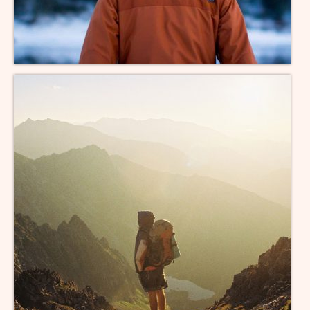
B-Wurf vom 19.07.2016
A-Wurf vom 01.04.2016
Infothek
BKH Rassestandard
Die Frage nach dem Preis
Unsere Ausstellungserfolge
Ehemalige Zuchttiere
Die Regenbogenbrücke
Pfotenbuch
Kontakt