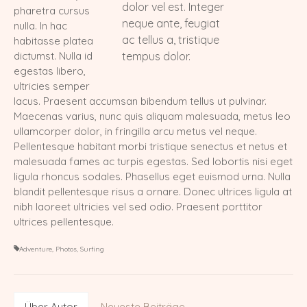
dolor vel est. Integer
pharetra cursus
neque ante, feugiat
M-Wurf vom 12.04.2022
nulla. In hac
ac tellus a, tristique
habitasse platea
L-Wurf vom 19.07.2021
dictumst. Nulla id
tempus dolor.
egestas libero,
K-Wurf vom 21.06.2021
ultricies semper
lacus. Praesent accumsan bibendum tellus ut pulvinar.
J-Wurf vom 02.02.2021
Maecenas varius, nunc quis aliquam malesuada, metus leo
ullamcorper dolor, in fringilla arcu metus vel neque.
I-Wurf vom 29.11.2020
Pellentesque habitant morbi tristique senectus et netus et
malesuada fames ac turpis egestas. Sed lobortis nisi eget
H-Wurf vom 18.04.2020
ligula rhoncus sodales. Phasellus eget euismod urna. Nulla
blandit pellentesque risus a ornare. Donec ultrices ligula at
G-Wurf vom 02.01.2020
nibh laoreet ultricies vel sed odio. Praesent porttitor
F-Wurf vom 23.09.2019
ultrices pellentesque.
E-Wurf vom 29.11.2018
Adventure
,
Photos
,
Surfing
D-Wurf vom 11.04.2018
C-Wurf vom 23.08.2017
Über Autor
Neueste Beiträge