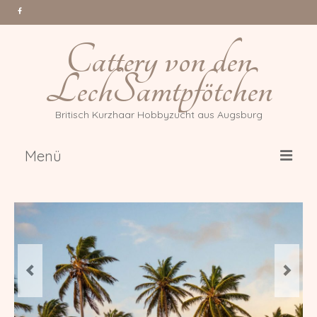
Cattery von den
LechSamtpfötchen
Britisch Kurzhaar Hobbyzucht aus Augsburg
Menü
Über uns
Katzen
Gr. Int. Champion Tessa Million
Reasons *PL
Int. Champion Arwen of Magic
DonauBärchen