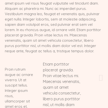
amet ipsum vel risus feugiat vulputate vel tincidunt diam.
X-Wurf vom 27.04.2025
Aliquam ac pharetra mi. Nunc ac imperdiet purus.
Vestibulum magna leo, feugiat et venenatis quis, pulvinar
W-Wurf vom 24.04.2025
eget nulla. Integer lobortis, sem at molestie adipiscing,
sapien diam volutpat eros, sed pulvinar erat sem vel
V-Wurf vom 20.04.2025
lorem. In eu rhoncus augue, id ornare velit. Etiam porttitor
placerat gravida. Proin vitae lectus mi. Maecenas
U-Wurf vom 13.04.2025
venenatis, quam sit amet vehicula consectetur, libero
purus porttitor nisl, ut mollis diam dolor vel est. Integer
T-Wurf vom 30.09.2024
neque ante, feugiat ac tellus a, tristique tempus dolor.
S-Wurf vom 19.07.2024
Etiam porttitor
R-Wurf vom 14.05.2024
Proin rutrum
placerat gravida.
augue ac ornare
Proin vitae lectus mi.
Q-Wurf vom 06.04.2024
viverra. Ut at
Maecenas venenatis,
suscipit tellus.
P-Wurf vom 17.08.2023
quam sit amet
Integer ipsum
vehicula consectetur,
risus,
O-Wurf vom 23.05.2023
libero purus porttitor
ullamcorper sit
nisl, ut mollis diam
N-Wurf vom 03.05.2023
amet eros et,