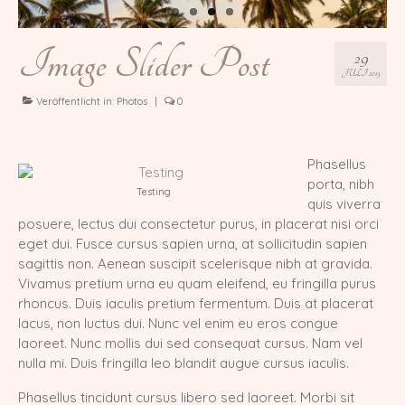
Europa Champion Monchichi von den
LechSamtpfötchen
Image Slider Post
29
JULI 2013
Worldchampion Gippy Air Force Cat
*CZ
Veröffentlicht in:
Photos
|
0
Kater
Phasellus
Gr. Int. Champion R2D2 von den
porta, nibh
LechSamtpfötchen
Testing
quis viverra
posuere, lectus dui consectetur purus, in placerat nisi orci
Worldchampion Littlefoot von den
eget dui. Fusce cursus sapien urna, at sollicitudin sapien
LechSamtpfötchen
sagittis non. Aenean suscipit scelerisque nibh at gravida.
Vivamus pretium urna eu quam eleifend, eu fringilla purus
Kitten
rhoncus. Duis iaculis pretium fermentum. Duis at placerat
Verpaarungspläne
lacus, non luctus dui. Nunc vel enim eu eros congue
laoreet. Nunc mollis dui sed consequat cursus. Nam vel
Z-Wurf vom 14.03.2026
nulla mi. Duis fringilla leo blandit augue cursus iaculis.
Y-Wurf vom 21.02.2026
Phasellus tincidunt cursus libero sed laoreet. Morbi sit