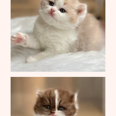
Europa Champion Monchichi von den
LechSamtpfötchen
Worldchampion Gippy Air Force Cat
*CZ
Kater
Gr. Int. Champion R2D2 von den
LechSamtpfötchen
Worldchampion Littlefoot von den
LechSamtpfötchen
Kitten
Verpaarungspläne
Z-Wurf vom 14.03.2026
Y-Wurf vom 21.02.2026